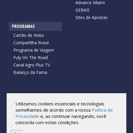
Advance Miami
GERAIS
Sites de Apostas
PROGRAMAS
Cartão de Visita
Compartilha Brasil
Programa de Viagem
Fuly On The Road
Canal Agro Plus TV
Balanço da Fama
Copyright © 2026 Cartão de Visita News.
Todos os direitos reservados.
Utilizamos cookies essenciais e tecnologias
Reprodução no todo ou em parte sob qualquer forma ou meio,
semelhantes de acordo com a nossa
Política de
sem expressa autorização por escrito do Cartão de Visita, é
Privacidade
e, ao continuar navegando, você
proibida.
concorda com estas condições.
As marcas e imagens utilizadas no projeto são os direitos autorais
de seus respectivos proprietários. Eles são usados ​​apenas para fins
de exibição.