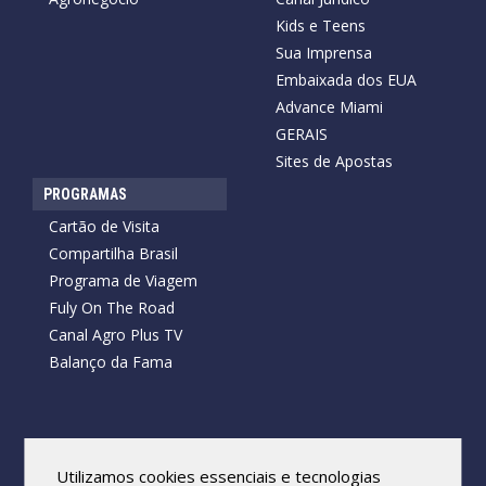
Kids e Teens
Sua Imprensa
Embaixada dos EUA
Advance Miami
GERAIS
Sites de Apostas
PROGRAMAS
Cartão de Visita
Compartilha Brasil
Programa de Viagem
Fuly On The Road
Canal Agro Plus TV
Balanço da Fama
Copyright © 2026 Cartão de Visita News.
Todos os direitos reservados.
Utilizamos cookies essenciais e tecnologias