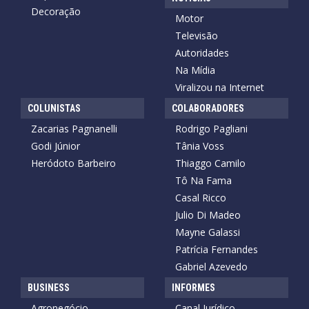
Decoração
Motor
Televisão
Autoridades
Na Mídia
Viralizou na Internet
COLUNISTAS
COLABORADORES
Zacarias Pagnanelli
Rodrigo Pagliani
Godi Júnior
Tânia Voss
Heródoto Barbeiro
Thiaggo Camilo
Tô Na Fama
Casal Ricco
Julio Di Madeo
Mayne Galassi
Patrícia Fernandes
Gabriel Azevedo
BUSINESS
INFORMES
Agronegócio
Canal Jurídico