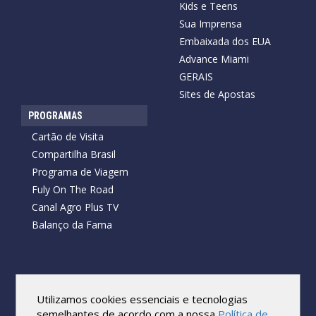
Kids e Teens
Sua Imprensa
Embaixada dos EUA
Advance Miami
GERAIS
Sites de Apostas
PROGRAMAS
Cartão de Visita
Compartilha Brasil
Programa de Viagem
Fuly On The Road
Canal Agro Plus TV
Balanço da Fama
Copyright © 2026 Cartão de Visita News.
Todos os direitos reservados.
Utilizamos cookies essenciais e tecnologias
Reprodução no todo ou em parte sob qualquer forma ou meio,
semelhantes de acordo com a nossa
Política de