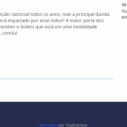
30
Is
ssão nacional todos os anos, mas a principal dúvida
em
rá impactado por esse índice? A maior parte dos
receber o boleto que está em uma modalidade
 conclui.
Mercados
por TradingView