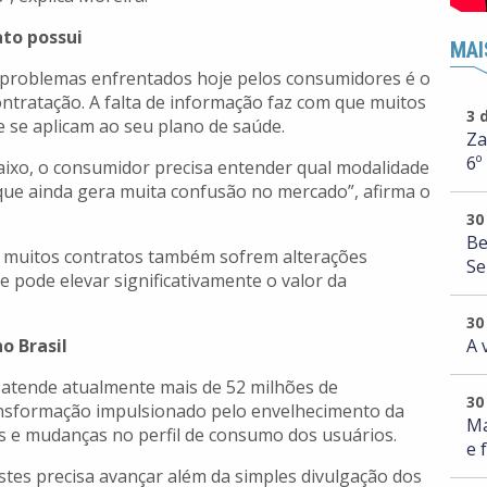
to possui
MAI
 problemas enfrentados hoje pelos consumidores é o
ntratação. A falta de informação faz com que muitos
3 
 se aplicam ao seu plano de saúde.
Za
6º
baixo, o consumidor precisa entender qual modalidade
que ainda gera muita confusão no mercado”, afirma o
30
Be
e muitos contratos também sofrem alterações
Se
e pode elevar significativamente o valor da
30
A 
o Brasil
 atende atualmente mais de 52 milhões de
30
ransformação impulsionado pelo envelhecimento da
Ma
s e mudanças no perfil de consumo dos usuários.
e 
stes precisa avançar além da simples divulgação dos