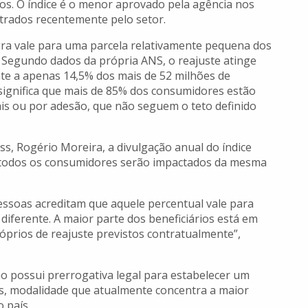
ros. O índice é o menor aprovado pela agência nos
strados recentemente pelo setor.
gra vale para uma parcela relativamente pequena dos
. Segundo dados da própria ANS, o reajuste atinge
nte a apenas 14,5% dos mais de 52 milhões de
 significa que mais de 85% dos consumidores estão
ais ou por adesão, que não seguem o teto definido
s, Rogério Moreira, a divulgação anual do índice
 todos os consumidores serão impactados da mesma
essoas acreditam que aquele percentual vale para
diferente. A maior parte dos beneficiários está em
róprios de reajuste previstos contratualmente”,
ão possui prerrogativa legal para estabelecer um
vos, modalidade que atualmente concentra a maior
 país.