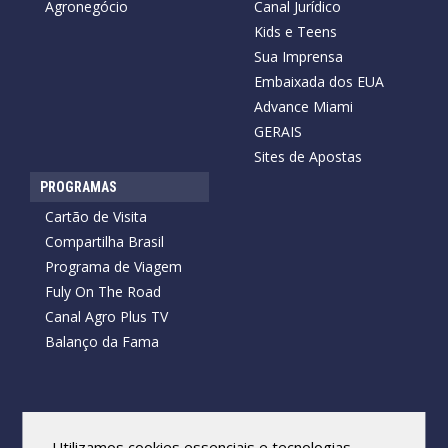
Agronegócio
Canal Jurídico
Kids e Teens
Sua Imprensa
Embaixada dos EUA
Advance Miami
GERAIS
Sites de Apostas
PROGRAMAS
Cartão de Visita
Compartilha Brasil
Programa de Viagem
Fuly On The Road
Canal Agro Plus TV
Balanço da Fama
Copyright © 2026 Cartão de Visita News.
Todos os direitos reservados.
Utilizamos cookies essenciais e tecnologias