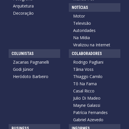
Arquitetura
NOTÍCIAS
Decoração
Motor
Televisão
Autoridades
Na Mídia
Viralizou na Internet
COLUNISTAS
COLABORADORES
Zacarias Pagnanelli
Rodrigo Pagliani
Godi Júnior
Tânia Voss
Heródoto Barbeiro
Thiaggo Camilo
Tô Na Fama
Casal Ricco
Julio Di Madeo
Mayne Galassi
Patrícia Fernandes
Gabriel Azevedo
BUSINESS
INFORMES