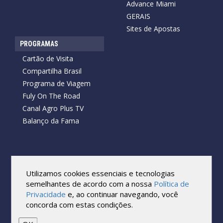
Advance Miami
GERAIS
Sites de Apostas
PROGRAMAS
Cartão de Visita
Compartilha Brasil
Programa de Viagem
Fuly On The Road
Canal Agro Plus TV
Balanço da Fama
Copyright © 2026 Cartão de Visita News.
Todos os direitos reservados.
Utilizamos cookies essenciais e tecnologias
Reprodução no todo ou em parte sob qualquer forma ou meio,
semelhantes de acordo com a nossa
Política de
sem expressa autorização por escrito do Cartão de Visita, é
Privacidade
e, ao continuar navegando, você
proibida.
concorda com estas condições.
As marcas e imagens utilizadas no projeto são os direitos autorais
de seus respectivos proprietários. Eles são usados ​​apenas para fins
de exibição.