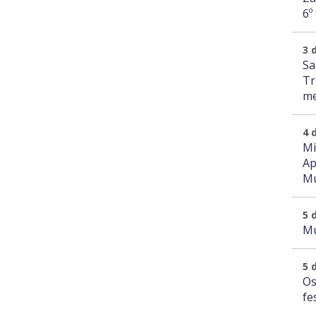
6º
3 
Sa
Tr
me
4 
Mi
Ap
Mu
5 
Mu
5 
Os
fe