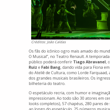
Créditos: João Caldas
Os fãs do icônico ogro mais amado do mund
O Musical”, no Teatro Renault. A temporada
público poderá conferir
Tiago Abravanel
, 
Ruiz
e
Fabi Bang
, dando vida para Fiona em
do Ateliê de Cultura, como Lorde Farquaad,
dos grandes musicais brasileiros. Os ingress
bilheteria do teatro.
O espetáculo recria, com humor e imaginaçã
impressionam. Ao todo são 30 atores em cena
looks completos), 57 chapéus, 280 pares de 
ao longo do espetáculo, 25 números musicai