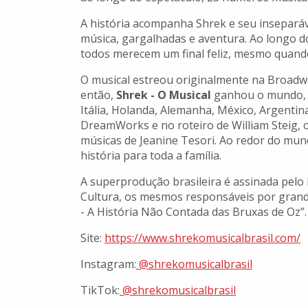
A história acompanha Shrek e seu insepará
música, gargalhadas e aventura. Ao longo d
todos merecem um final feliz, mesmo quando
O musical estreou originalmente na Broad
então,
Shrek - O Musical
ganhou o mundo, 
Itália, Holanda, Alemanha, México, Argentina
DreamWorks e no roteiro de William Steig, o
músicas de Jeanine Tesori. Ao redor do mun
história para toda a família.
A superprodução brasileira é assinada pelo 
Cultura, os mesmos responsáveis por grand
- A História Não Contada das Bruxas de Oz”.
Site:
https://www.
shrekomusicalbrasil.com/
Instagram:
@shrekomusicalbrasil
TikTok:
@shrekomusicalbrasil