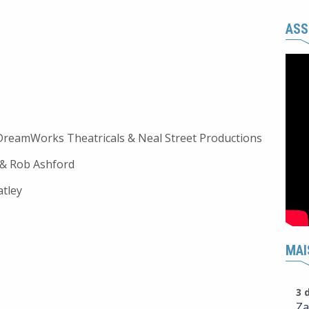
ASS
DreamWorks Theatricals & Neal Street Productions
 & Rob Ashford
tley
MAI
3 
Za