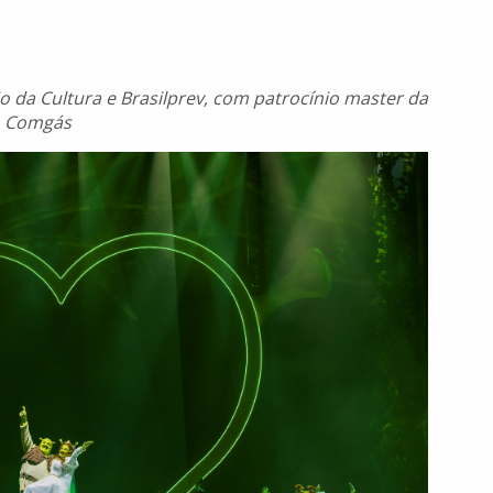
o da Cultura e Brasilprev, com patrocínio master da
Comgás