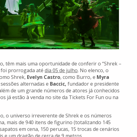
o, têm mais uma oportunidade de conferir o “Shrek –
 foi prorrogada até
dia 05 de julho
. No elenco, o
como Shrek,
Evelyn Castro
, como Burro, e
Myra
 sessões alternadas e
Baccic,
fundador e presidente
 além de um grande números de atores já conhecidos
os já estão à venda no site da Tickets For Fun ou na
o, o universo irreverente de Shrek e os números
, mais de 940 itens de figurino (totalizando 145
sapatos em cena, 150 perucas, 15 trocas de cenários
s e um dragão de cerca de 9 metros.