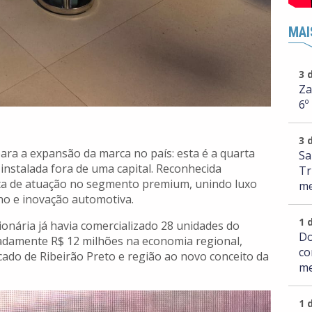
MAI
3 
Za
6º
3 
ara a expansão da marca no país: esta é a quarta
Sa
 instalada fora de uma capital. Reconhecida
Tr
ta de atuação no segmento premium, unindo luxo
me
o e inovação automotiva.
1 
ionária já havia comercializado 28 unidades do
Do
damente R$ 12 milhões na economia regional,
co
ado de Ribeirão Preto e região ao novo conceito da
me
1 