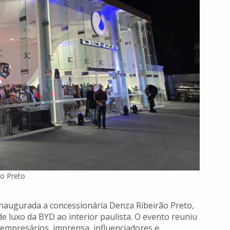
ão Preto
i inaugurada a concessionária Denza Ribeirão Preto,
 luxo da BYD ao interior paulista. O evento reuniu
 empresários, imprensa, influenciadores e