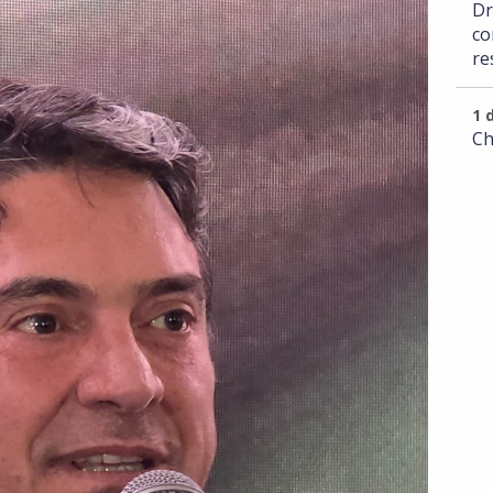
Dr
co
re
1 
Ch