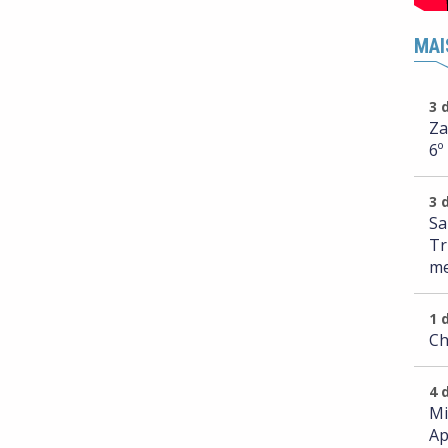
MAI
3 
Za
6º
3 
Sa
Tr
me
1 
Ch
4 
Mi
Ap