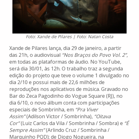
Foto: Xande de Pilares | Foto: Natan Costa
Xande de Pilares lança, dia 29 de janeiro, a partir
das 21h, o audiovisual
“Nos Braços do Povo Vol. 2”
,
em todas as plataformas de áudio. No YouTube,
será dia 30/01, às 12h. O trabalho traz a segunda
edição do projeto que teve o volume 1 divulgado no
dia 2/10 e possui mais de 22,6 milhões de
reproduções nos aplicativos de música. Gravado no
Bar do Zeca Pagodinho do Vogue Square (RJ), no
dia 6/10, o novo álbum conta com participações
especiais de Sombrinha, em
“Pra Viver
Assim”
(Adilson Victor / Sombrinha),
“Oitava
Cor”
(Luiz Carlos da Vila / Sombrinha / Sombra) e
“É
Sempre Assim”
(Arlindo Cruz / Sombrinha /
Marquinho PQD); de Diogo Nogueira, na