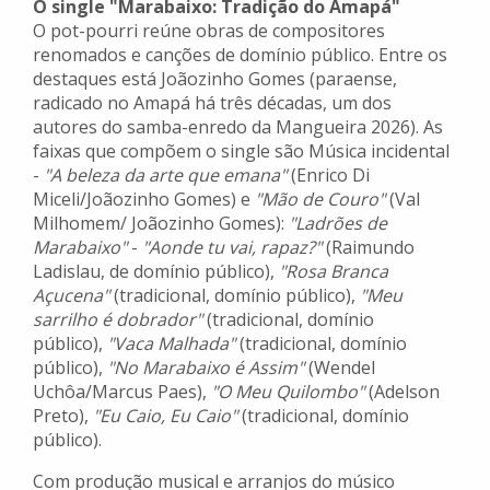
O single "Marabaixo: Tradição do Amapá"
O pot-pourri reúne obras de compositores
renomados e canções de domínio público. Entre os
destaques está Joãozinho Gomes (paraense,
radicado no Amapá há três décadas, um dos
autores do samba-enredo da Mangueira 2026). As
faixas que compõem o single são Música incidental
-
"A beleza da arte que emana"
(Enrico Di
Miceli/Joãozinho Gomes) e
"Mão de Couro"
(Val
Milhomem/ Joãozinho Gomes):
"Ladrões de
Marabaixo"
-
"Aonde tu vai, rapaz?"
(Raimundo
Ladislau, de domínio público),
"Rosa Branca
Açucena"
(tradicional, domínio público),
"Meu
sarrilho é dobrador"
(tradicional, domínio
público),
"Vaca Malhada"
(tradicional, domínio
público),
"No Marabaixo é Assim"
(Wendel
Uchôa/Marcus Paes),
"O Meu Quilombo"
(Adelson
Preto),
"Eu Caio, Eu Caio"
(tradicional, domínio
público).
Com produção musical e arranjos do músico