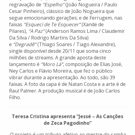
regravação de
“Espelho”
(João Nogueira / Paulo
Cesar Pinheiro), clássico de João Nogueira que
segue emocionando gerações; e de Ferrugem, nas
faixas
“Esqueci de Te Esquecer”
(Xande de
Pilares),
“A Paz”
(Anderson Ramos Lima / Claudemir
Da Silva / Rodrigo Martins Da Silva)
e
“Degradê”
(Thiago Soares / Tiago Alexandre),
single disponível desde 20/11 que soma cinco
milhões de streams. A grande aposta deste
lançamento é
“Moro Lá”
, composição de Elias José,
Ney Carlos e Flávio Moreira, que fez o público
vibrar durante a apresentação. Ao todo, são 39
faixas. A foto da capa é de Natan Costa e a arte é de
Raul Palmer. A produção musical é de João Carlos
Filho.
Teresa Cristina apresenta “Jessé – As Canções
de Zeca Pagodinho”
O projeto é um tributo afetivo ao mestre do samba