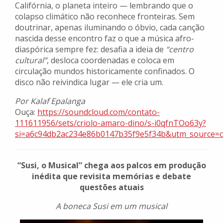
Califórnia, o planeta inteiro — lembrando que o
colapso climático não reconhece fronteiras. Sem
doutrinar, apenas iluminando o óbvio, cada canção
nascida desse encontro faz o que a música afro-
diaspórica sempre fez: desafia a ideia de
“centro
cultural”
, desloca coordenadas e coloca em
circulação mundos historicamente confinados. O
disco não reivindica lugar — ele cria um.
Por Kalaf Epalanga
Ouça:
https://soundcloud.com/contato-
111611956/sets/criolo-amaro-dino/s-i0qfnTOo63y?
si=a6c94db2ac234e86b0147b35f9e5f34b&utm_source=c
“Susi, o Musical” chega aos palcos em produção
inédita que revisita memórias e debate
questões atuais
A boneca Susi em um musical