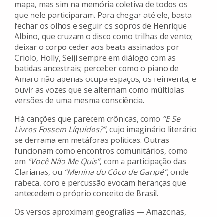
mapa, mas sim na memória coletiva de todos os
que nele participaram. Para chegar até ele, basta
fechar os olhos e seguir os sopros de Henrique
Albino, que cruzam o disco como trilhas de vento;
deixar o corpo ceder aos beats assinados por
Criolo, Holly, Seiji sempre em diálogo com as
batidas ancestrais; perceber como o piano de
Amaro não apenas ocupa espaços, os reinventa; e
ouvir as vozes que se alternam como múltiplas
versões de uma mesma consciência.
Há canções que parecem crônicas, como
“E Se
Livros Fossem Líquidos?”
, cujo imaginário literário
se derrama em metáforas políticas. Outras
funcionam como encontros comunitários, como
em
“Você Não Me Quis”
, com a participação das
Clarianas, ou
“Menina do Côco de Garipé”
, onde
rabeca, coro e percussão evocam heranças que
antecedem o próprio conceito de Brasil.
Os versos aproximam geografias — Amazonas,