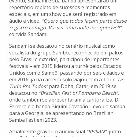
evento, Sandami e sua banda apresentarão um
repertório repleto de sucessos e momentos
especiais, em um show que será registrado em
áudio e vídeo.
“Quero que todos façam parte desse
registro comigo. Vai ser uma noite inesquecível!”
,
convida Sandami.
Sandami se destacou no cenário musical como
vocalista do grupo Sambô, reconhecido em palcos
pelo Brasil e exterior, participou de importantes
festivais – em 2015 liderou a turnê pelos Estados
Unidos com o Sambô, passando por seis cidades e
em 2016, já na carreira solo viajou com a Tour
“De
Tudo Pra Todos”
para Doha, Catar, em 2019 se
destacou no
“Brazilian Fest of Pompano Beach”
,
onde também se apresentaram a cantora Iza, Di
Ferrero e a banda Biquini Cavadão. Levou o samba
para a Georgia, se apresentando no Brazilian
Samba Fest em 2023.
Atualmente gravou o audiovisual
“REISAN”
, junto