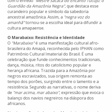
com o enredo
"Mestre Sacaca do Encanto Tucuju: o
Guardião da Amazônia Negra"
, que destaca esse
curandeiro popular e símbolo da sabedoria
ancestral amazônica. Assim, a
"negra voz do
amanhã"
tornou-se a escolha ideal para difundir a
cultura amapaense.
O Marabaixo: Resistência e Identidade
O
"Marabaixo"
é uma manifestação cultural afro-
brasileira do Amapá, reconhecida pelo IPHAN como
Patrimônio Cultural Imaterial do Brasil. É uma
celebração que funde conhecimentos tradicionais,
dança, música, ritos do catolicismo popular e
herança africana. Trazida para a Amazônia por
negros escravizados, sua origem remonta ao
tempo dos porões, surgindo entre o lamento e a
resistência. Segundo as narrativas, o nome deriva
de
"mar acima, mar abaixo"
, expressão que evoca o
balanço dos navios negreiros na diáspora dos
africanos.