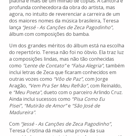
platina e mais de um milhão de cópias. A cantora é
profunda conhecedora da obra do artista, mas
agora, no intuito de reverenciar a carreira de um
dos maiores nomes da música brasileira, Teresa
lança
“Jessé - As Canções de Zeca Pagodinho”
,
álbum com composições do bamba.
Um dos grandes méritos do álbum está na escolha
do repertório. Teresa não foi no óbvio. Ela traz luz
a composições lindas, mas não tão conhecidas
como
"Lente de Contato”
e
“Falsa Alegria”
, também
inclui letras de Zeca que ficaram conhecidos em
outras vozes como
“Vôo de Paz”
, com Jorge
Aragão,
“Vem Pra Ser Meu Refrão”
, com Reinaldo,
e
“Meu Poeta"
, dueto com o parceiro Arlindo Cruz.
Ainda inclui sucessos como
“Pisa Como Eu
Pisei”
,
“Mutirão de Amor”
e
“São José de
Madureira"
.
Com
“Jessé - As Canções de Zeca Pagodinho”
,
Teresa Cristina dá mais uma prova da sua