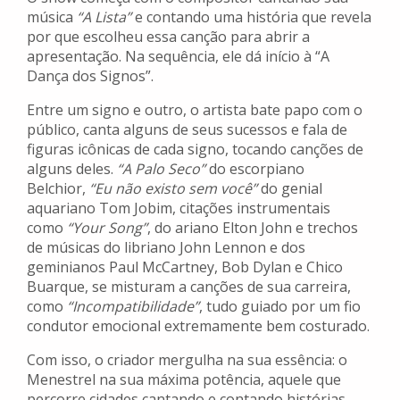
música
“A Lista”
e contando uma história que revela
por que escolheu essa canção para abrir a
apresentação. Na sequência, ele dá início à “A
Dança dos Signos”.
Entre um signo e outro, o artista bate papo com o
público, canta alguns de seus sucessos e fala de
figuras icônicas de cada signo, tocando canções de
alguns deles.
“A Palo Seco”
do escorpiano
Belchior,
“Eu não existo sem você”
do genial
aquariano Tom Jobim, citações instrumentais
como
“Your Song”
, do ariano Elton John e trechos
de músicas do libriano John Lennon e dos
geminianos Paul McCartney, Bob Dylan e Chico
Buarque, se misturam a canções de sua carreira,
como
“Incompatibilidade”
, tudo guiado por um fio
condutor emocional extremamente bem costurado.
Com isso, o criador mergulha na sua essência: o
Menestrel na sua máxima potência, aquele que
percorre cidades cantando e contando histórias,