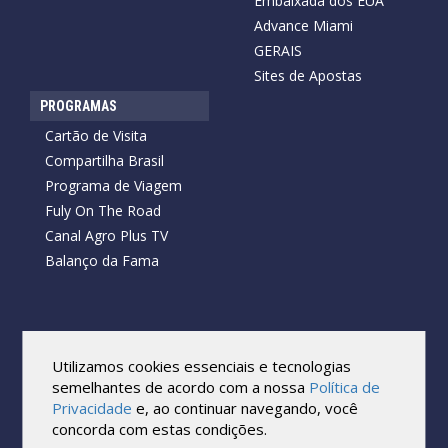
Embaixada dos EUA
Advance Miami
GERAIS
Sites de Apostas
PROGRAMAS
Cartão de Visita
Compartilha Brasil
Programa de Viagem
Fuly On The Road
Canal Agro Plus TV
Balanço da Fama
Copyright © 2026 Cartão de Visita News.
Todos os direitos reservados.
Utilizamos cookies essenciais e tecnologias
Reprodução no todo ou em parte sob qualquer forma ou meio,
semelhantes de acordo com a nossa
Política de
sem expressa autorização por escrito do Cartão de Visita, é
Privacidade
e, ao continuar navegando, você
proibida.
concorda com estas condições.
As marcas e imagens utilizadas no projeto são os direitos autorais
de seus respectivos proprietários. Eles são usados ​​apenas para fins