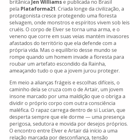
britânica
Jen Williams
e publicada no Brasil
pela
Plataforma21
. Criada longe da civilização, a
protagonista cresce protegendo uma floresta
selvagem, onde monstros e espíritos vivem sob leis
cruéis. O corpo de Elver se torna uma arma, e o
veneno que corre em suas veias mantém invasores
afastados do território que ela defende com a
própria vida. Mas o equilíbrio desse mundo se
rompe quando um homem invade a floresta para
roubar um artefato escondido da Rainha,
ameaçando tudo o que a jovem jurou proteger.
Em meio a alianças frágeis e escolhas difíceis, o
caminho dela se cruza com o de Artair, um jovem
insone marcado por uma maldição que o obriga a
dividir o próprio corpo com outra consciência
maléfica. O rapaz carrega dentro de si Lucian, que
desperta sempre que ele dorme — uma presença
perigosa, sedutora e movida por desejos próprios.
O encontro entre Elver e Artair dá início a uma
relação marcada por desconfiança, tensão