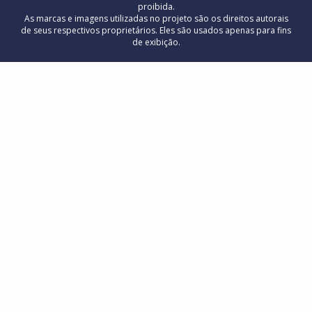
proibida.
As marcas e imagens utilizadas no projeto são os direitos autorais
de seus respectivos proprietários. Eles são usados ​​apenas para fins
de exibição.