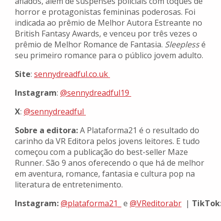
afiados, além de suspenses policiais com toques de
horror e protagonistas femininas poderosas. Foi
indicada ao prêmio de Melhor Autora Estreante no
British Fantasy Awards, e venceu por três vezes o
prêmio de Melhor Romance de Fantasia.
Sleepless
é
seu primeiro romance para o público jovem adulto.
Site
:
sennydreadful.co.uk
Instagram
:
@sennydreadful19
X
:
@sennydreadful
Sobre a editora:
A Plataforma21 é o resultado do
carinho da VR Editora pelos jovens leitores. E tudo
começou com a publicação do best-seller Maze
Runner. São 9 anos oferecendo o que há de melhor
em aventura, romance, fantasia e cultura pop na
literatura de entretenimento.
Instagram:
@plataforma21_
e
@VReditorabr
|
TikTok