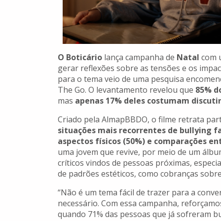
O Boticário
lança campanha de
Natal
com u
gerar reflexões sobre as tensões e os impact
para o tema veio de uma pesquisa encomend
The Go. O levantamento revelou que
85% do
mas
apenas 17% deles costumam discutir
Criado pela AlmapBBDO, o filme retrata par
situações mais recorrentes de bullying f
aspectos físicos (50%) e comparações ent
uma jovem que revive, por meio de um álbum
críticos vindos de pessoas próximas, especi
de padrões estéticos, como cobranças sobre
“Não é um tema fácil de trazer para a conve
necessário. Com essa campanha, reforçamos 
quando 71% das pessoas que já sofreram bul