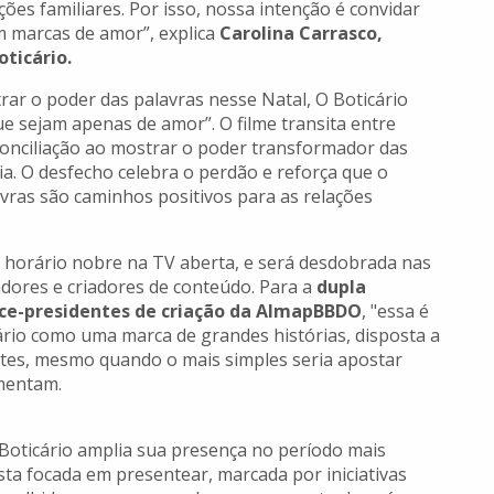
ões familiares. Por isso, nossa intenção é convidar
m marcas de amor”, explica
Carolina Carrasco,
ticário.
ar o poder das palavras nesse Natal, O Boticário
ue sejam apenas de amor”. O filme transita entre
onciliação ao mostrar o poder transformador das
. O desfecho celebra o perdão e reforça que o
vras são caminhos positivos para as relações
 horário nobre na TV aberta, e será desdobrada nas
adores e criadores de conteúdo. Para a
dupla
ice-presidentes de criação da AlmapBBDO
, "essa é
rio como uma marca de grandes histórias, disposta a
ntes, mesmo quando o mais simples seria apostar
omentam.
Boticário amplia sua presença no período mais
ta focada em presentear, marcada por iniciativas