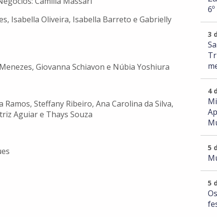
Negócios: Camilla Massari
6º
 Isabella Oliveira, Isabella Barreto e Gabrielly
3 
Sa
Tr
me
 Menezes, Giovanna Schiavon e Núbia Yoshiura
4 
Mi
a Ramos, Steffany Ribeiro, Ana Carolina da Silva,
Ap
triz Aguiar e Thays Souza
Mu
5 
ues
Mu
5 
Os
fe