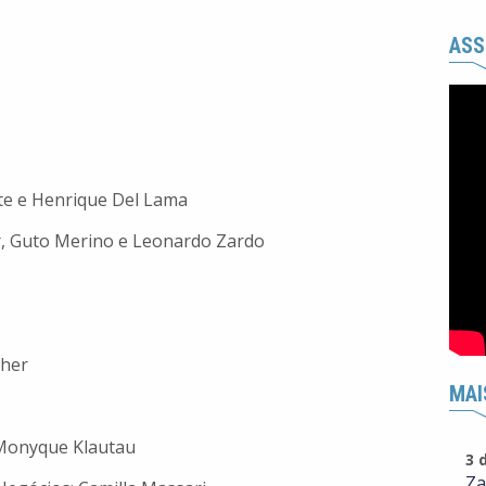
ASS
te e Henrique Del Lama
r, Guto Merino e Leonardo Zardo
cher
MAI
e Monyque Klautau
3 
Za