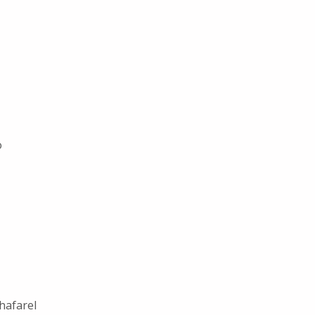
o
hafarel