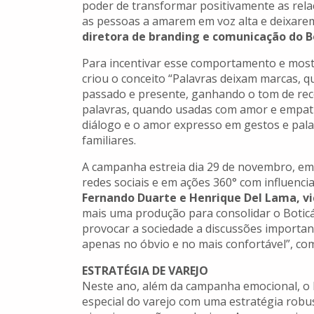
poder de transformar positivamente as relaç
as pessoas a amarem em voz alta e deixare
diretora de branding e comunicação do Bo
Para incentivar esse comportamento e mostr
criou o conceito “Palavras deixam marcas, q
passado e presente, ganhando o tom de rec
palavras, quando usadas com amor e empatia
diálogo e o amor expresso em gestos e pala
familiares.
A campanha estreia dia 29 de novembro, em
redes sociais e em ações 360° com influenci
Fernando Duarte e Henrique Del Lama, v
mais uma produção para consolidar o Boticá
provocar a sociedade a discussões importa
apenas no óbvio e no mais confortável”, c
ESTRATÉGIA DE VAREJO
Neste ano, além da campanha emocional, o 
especial do varejo com uma estratégia robus