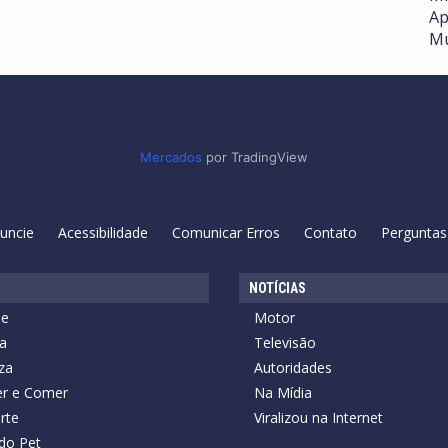
Ap
Mu
Mercados
por TradingView
uncie
Acessibilidade
Comunicar Erros
Contato
Perguntas
NOTÍCIAS
de
Motor
a
Televisão
za
Autoridades
r e Comer
Na Mídia
rte
Viralizou na Internet
do Pet