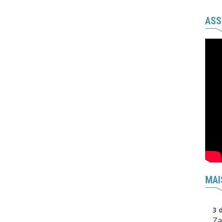
ASS
MAI
3 
Za