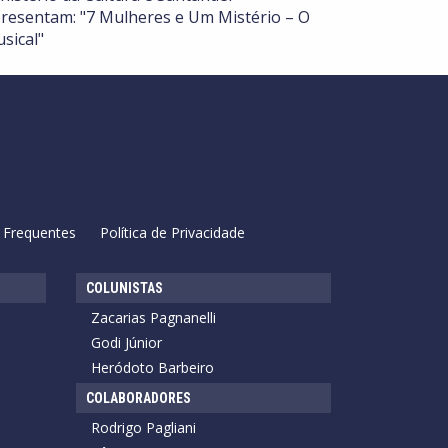
resentam: "7 Mulheres e Um Mistério – O
sical"
 Frequentes
Política de Privacidade
COLUNISTAS
Zacarias Pagnanelli
Godi Júnior
Heródoto Barbeiro
COLABORADORES
Rodrigo Pagliani