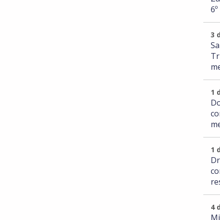
6º
3 
Sa
Tr
me
1 
Do
co
me
1 
Dr
co
re
4 
Mi