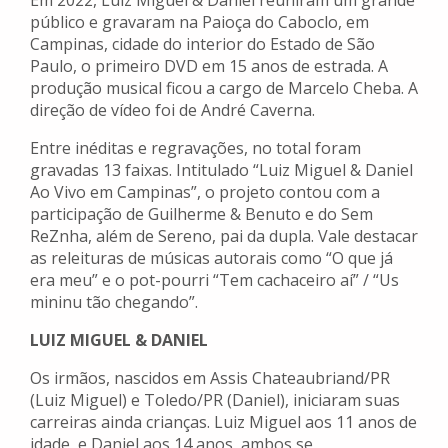
Em 2022, Luiz Miguel & Daniel reuniram um grande
público e gravaram na Paioça do Caboclo, em
Campinas, cidade do interior do Estado de São
Paulo, o primeiro DVD em 15 anos de estrada. A
produção musical ficou a cargo de Marcelo Cheba. A
direção de vídeo foi de André Caverna.
Entre inéditas e regravações, no total foram
gravadas 13 faixas. Intitulado “Luiz Miguel & Daniel
Ao Vivo em Campinas”, o projeto contou com a
participação de Guilherme & Benuto e do Sem
ReZnha, além de Sereno, pai da dupla. Vale destacar
as releituras de músicas autorais como “O que já
era meu” e o pot-pourri “Tem cachaceiro aí” / “Us
mininu tão chegando”.
LUIZ MIGUEL & DANIEL
Os irmãos, nascidos em Assis Chateaubriand/PR
(Luiz Miguel) e Toledo/PR (Daniel), iniciaram suas
carreiras ainda crianças. Luiz Miguel aos 11 anos de
idade, e Daniel aos 14 anos, ambos se