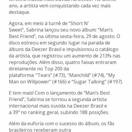
ano, a artista vem conquistando cada vez mais
destaque.
Agora, em meio à turnê de “Short N’
Sweet”, Sabrina lançou seu novo álbum: “Man’s
Best Friend”, na última sexta-feira, 29 de agosto. O
disco estreou em segundo lugar na parada de
álbuns da Deezer Brasil e impulsionou o catálogo
da artista, que registrou um aumento de 213% nas
reproduções. Além disso, quatro faixas entraram
diretamente no Top 200 da
plataforma: “Tears” (#73), “Manchild” (#74), “My
Man on Willpower” (#166) e “Sugar Talking” (#197).
E tem mais! Com o lançamento de “Man’s Best
Friend”, Sabrina se tornou a segunda artista
internacional mais ouvida na Deezer Brasil e
a 39ª no ranking geral, subindo 188 posições.
Além da euforia com o sucesso do álbum, os fãs
brasileiros receberam outra