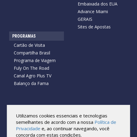
Embaixada dos EUA
Advance Miami
GERAIS
Sites de Apostas
PROGRAMAS
Cartão de Visita
Compartilha Brasil
Programa de Viagem
Fuly On The Road
Canal Agro Plus TV
Balanço da Fama
Copyright © 2026 Cartão de Visita News.
Todos os direitos reservados.
Utilizamos cookies essenciais e tecnologias
Reprodução no todo ou em parte sob qualquer forma ou meio,
semelhantes de acordo com a nossa
Política de
sem expressa autorização por escrito do Cartão de Visita, é
Privacidade
e, ao continuar navegando, você
proibida.
concorda com estas condições.
As marcas e imagens utilizadas no projeto são os direitos autorais