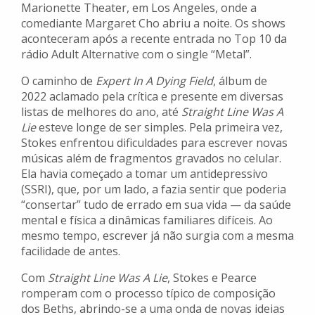
Marionette Theater, em Los Angeles, onde a
comediante Margaret Cho abriu a noite. Os shows
aconteceram após a recente entrada no Top 10 da
rádio Adult Alternative com o single “Metal”.
O caminho de
Expert In A Dying Field
, álbum de
2022 aclamado pela crítica e presente em diversas
listas de melhores do ano, até
Straight Line Was A
Lie
esteve longe de ser simples. Pela primeira vez,
Stokes enfrentou dificuldades para escrever novas
músicas além de fragmentos gravados no celular.
Ela havia começado a tomar um antidepressivo
(SSRI), que, por um lado, a fazia sentir que poderia
“consertar” tudo de errado em sua vida — da saúde
mental e física a dinâmicas familiares difíceis. Ao
mesmo tempo, escrever já não surgia com a mesma
facilidade de antes.
Com
Straight Line Was A Lie
, Stokes e Pearce
romperam com o processo típico de composição
dos Beths, abrindo-se a uma onda de novas ideias