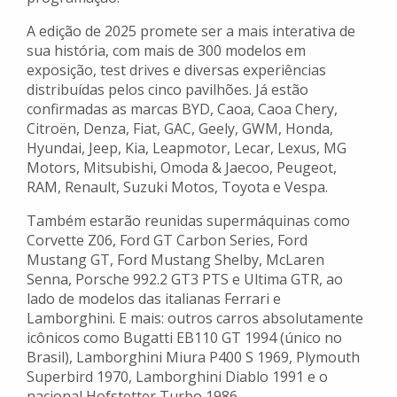
A edição de 2025 promete ser a mais interativa de
sua história, com mais de 300 modelos em
exposição, test drives e diversas experiências
distribuídas pelos cinco pavilhões. Já estão
confirmadas as marcas BYD, Caoa, Caoa Chery,
Citroën, Denza, Fiat, GAC, Geely, GWM, Honda,
Hyundai, Jeep, Kia, Leapmotor, Lecar, Lexus, MG
Motors, Mitsubishi, Omoda & Jaecoo, Peugeot,
RAM, Renault, Suzuki Motos, Toyota e Vespa.
Também estarão reunidas supermáquinas como
Corvette Z06, Ford GT Carbon Series, Ford
Mustang GT, Ford Mustang Shelby, McLaren
Senna, Porsche 992.2 GT3 PTS e Ultima GTR, ao
lado de modelos das italianas Ferrari e
Lamborghini. E mais: outros carros absolutamente
icônicos como Bugatti EB110 GT 1994 (único no
Brasil), Lamborghini Miura P400 S 1969, Plymouth
Superbird 1970, Lamborghini Diablo 1991 e o
nacional Hofstetter Turbo 1986.