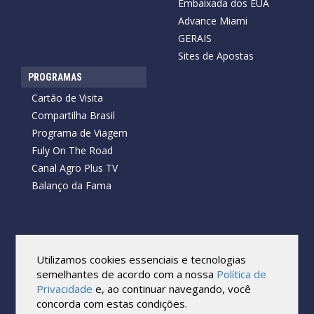
Embaixada dos EUA
Advance Miami
GERAIS
Sites de Apostas
PROGRAMAS
Cartão de Visita
Compartilha Brasil
Programa de Viagem
Fuly On The Road
Canal Agro Plus TV
Balanço da Fama
Copyright © 2026 Cartão de Visita News.
Todos os direitos reservados.
Utilizamos cookies essenciais e tecnologias
Reprodução no todo ou em parte sob qualquer forma ou meio,
semelhantes de acordo com a nossa
Política de
sem expressa autorização por escrito do Cartão de Visita, é
Privacidade
e, ao continuar navegando, você
proibida.
concorda com estas condições.
As marcas e imagens utilizadas no projeto são os direitos autorais