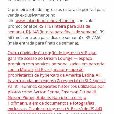
O primeiro lote de ingressos estará disponível para
venda exclusivamente no
site
www.salaodoautomovel.com.br
, com valor
promocional de
R$ 116 (inteira para dias de
semana), R$ 145 (inteira para finais de semana)
, R$
58 (meia entrada para dias de semana) e R$ 72,50
(meia entrada para finais de semana).
Outra novidade é a opção de ingresso VIP, que
garante acesso ao Dream Lounge — espaço
premium com serviços personalizados em parceria
com a Motorgrid Brasil, maior grupo de
proprietários de hypercars da América Latina. Ali
haverá ainda uma exposição especial da SID Special
Paint, reunindo capacetes históricos utilizados por
pilotos como Ayrton Senna, Emerson Fittipaldi,
Nelson Piquet, Rubens Barrichello e Ingo
Hoffmann, além de documentos e fotografias
exclusivas. O valor do ingresso VIP será de
R$ 440