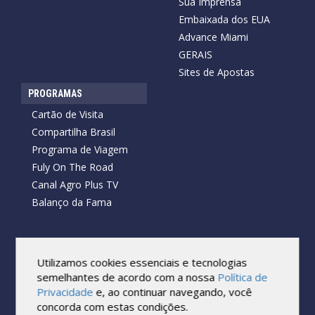
Sua Imprensa
Embaixada dos EUA
Advance Miami
GERAIS
Sites de Apostas
PROGRAMAS
Cartão de Visita
Compartilha Brasil
Programa de Viagem
Fuly On The Road
Canal Agro Plus TV
Balanço da Fama
Utilizamos cookies essenciais e tecnologias
Copyright © 2026 Cartão de Visita News.
Todos os direitos reservados.
semelhantes de acordo com a nossa
Política de
Reprodução no todo ou em parte sob qualquer forma ou meio,
Privacidade
e, ao continuar navegando, você
sem expressa autorização por escrito do Cartão de Visita, é
concorda com estas condições.
proibida.