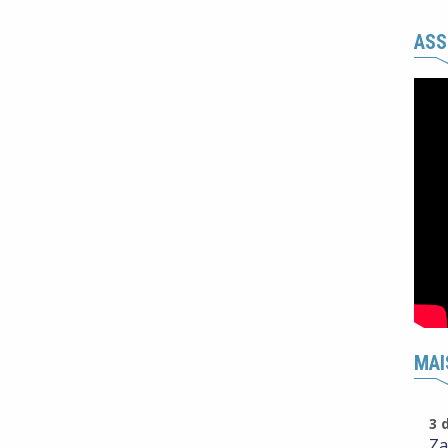
ASS
MAI
3 
Za