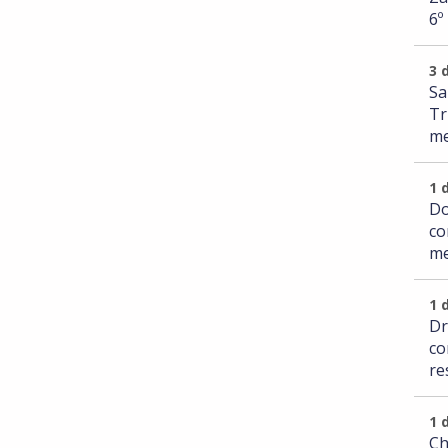
6º
3 
Sa
Tr
me
1 
Do
co
me
1 
Dr
co
re
1 
Ch