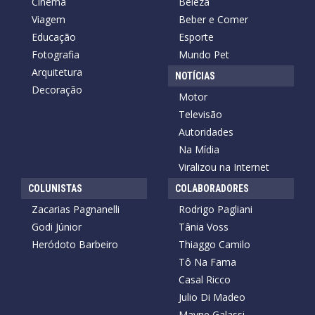
Cinema
Beleza
Viagem
Beber e Comer
Educação
Esporte
Fotografia
Mundo Pet
Arquitetura
NOTÍCIAS
Decoração
Motor
Televisão
Autoridades
Na Mídia
Viralizou na Internet
COLUNISTAS
COLABORADORES
Zacarias Pagnanelli
Rodrigo Pagliani
Godi Júnior
Tânia Voss
Heródoto Barbeiro
Thiaggo Camilo
Tô Na Fama
Casal Ricco
Julio Di Madeo
Mayne Galassi