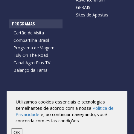
GERAIS
Sites de Apostas
PROGRAMAS
Cartão de Visita
Compartilha Brasil
Programa de Viagem
Fuly On The Road
Canal Agro Plus TV
Balanço da Fama
Copyright © 2026 Cartão de Visita News.
Todos os direitos reservados.
Utilizamos cookies essenciais e tecnologias
Reprodução no todo ou em parte sob qualquer forma ou meio,
semelhantes de acordo com a nossa
Política de
sem expressa autorização por escrito do Cartão de Visita, é
Privacidade
e, ao continuar navegando, você
proibida.
concorda com estas condições.
As marcas e imagens utilizadas no projeto são os direitos autorais
de seus respectivos proprietários. Eles são usados ​​apenas para fins
de exibição.
OK