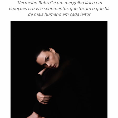
"Vermelho Rubro" é um mergulho lírico em
emoções cruas e sentimentos que tocam o que há
de mais humano em cada leitor