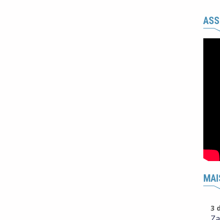
ASS
MAI
3 
Za