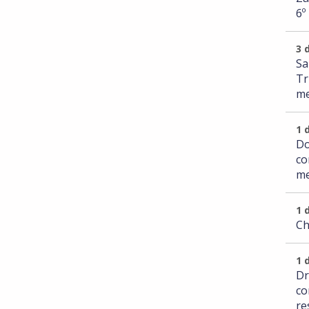
6º
3 
Sa
Tr
me
1 
Do
co
me
1 
Ch
1 
Dr
co
re