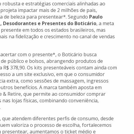
robusta e estratégias comerciais alinhadas ao
rojeta impactar mais de 2 milhões de pais,
a de beleza para presentear*. Segundo
Paulo
, Desodorantes e Presentes do Boticário
, a meta
 presente em todos os estados brasileiros, mas
is na fidelização e crescimento no canal de vendas
acertar com o presente*, o Boticário busca
 de público e bolsos, abrangendo produtos de
 a R$ 378,90. Os kits presenteáveis contam ainda com
cesso a um site exclusivo, em que o consumidor
ia extra, como sessões de massagem, ingressos
 outros benefícios. A marca também aposta em
e & Retire, que permite ao consumidor comprar
s nas lojas físicas, combinando conveniência,
.
as, que atendem diferentes perfis de consumo, desde
quem valoriza o processo de escolha, fortalecemos
 presentear, aumentamos o ticket médio e