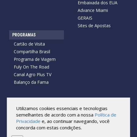
Embaixada dos EUA
Advance Miami
GERAIS
Sites de Apostas
PROGRAMAS
Cartão de Visita
Compartilha Brasil
Programa de Viagem
Fuly On The Road
Canal Agro Plus TV
Balanço da Fama
Utilizamos cookies essenciais e tecnologias
Copyright © 2026 Cartão de Visita News.
Todos os direitos reservados.
semelhantes de acordo com a nossa
Política de
Reprodução no todo ou em parte sob qualquer forma ou meio,
Privacidade
e, ao continuar navegando, você
sem expressa autorização por escrito do Cartão de Visita, é
concorda com estas condições.
proibida.
As marcas e imagens utilizadas no projeto são os direitos autorais