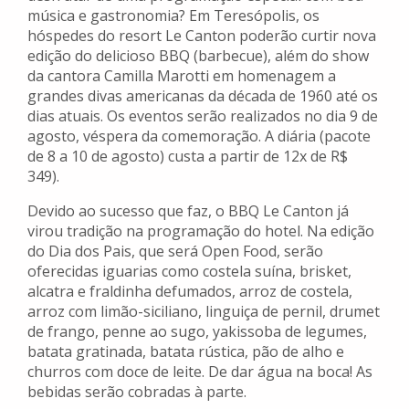
música e gastronomia? Em Teresópolis, os
hóspedes do resort Le Canton poderão curtir nova
edição do delicioso BBQ (barbecue), além do show
da cantora Camilla Marotti em homenagem a
grandes divas americanas da década de 1960 até os
dias atuais. Os eventos serão realizados no dia 9 de
agosto, véspera da comemoração. A diária (pacote
de 8 a 10 de agosto) custa a partir de 12x de R$
349).
Devido ao sucesso que faz, o BBQ Le Canton já
virou tradição na programação do hotel. Na edição
do Dia dos Pais, que será Open Food, serão
oferecidas iguarias como costela suína, brisket,
alcatra e fraldinha defumados, arroz de costela,
arroz com limão-siciliano, linguiça de pernil, drumet
de frango, penne ao sugo, yakissoba de legumes,
batata gratinada, batata rústica, pão de alho e
churros com doce de leite. De dar água na boca! As
bebidas serão cobradas à parte.