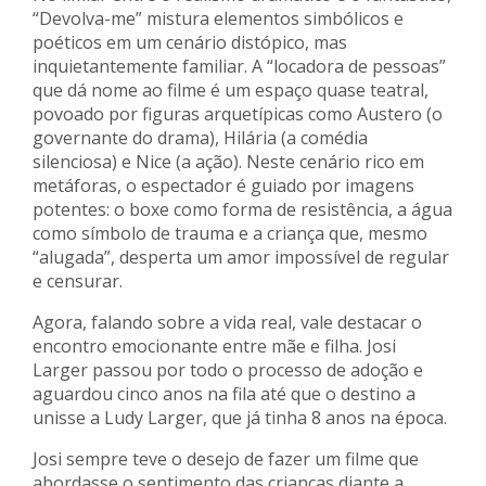
“Devolva-me” mistura elementos simbólicos e
poéticos em um cenário distópico, mas
inquietantemente familiar. A “locadora de pessoas”
que dá nome ao filme é um espaço quase teatral,
povoado por figuras arquetípicas como Austero (o
governante do drama), Hilária (a comédia
silenciosa) e Nice (a ação). Neste cenário rico em
metáforas, o espectador é guiado por imagens
potentes: o boxe como forma de resistência, a água
como símbolo de trauma e a criança que, mesmo
“alugada”, desperta um amor impossível de regular
e censurar.
Agora, falando sobre a vida real, vale destacar o
encontro emocionante entre mãe e filha. Josi
Larger passou por todo o processo de adoção e
aguardou cinco anos na fila até que o destino a
unisse a Ludy Larger, que já tinha 8 anos na época.
Josi sempre teve o desejo de fazer um filme que
abordasse o sentimento das crianças diante a