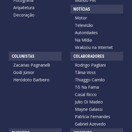
Fotografia
Mundo Pet
Arquitetura
NOTÍCIAS
Decoração
Motor
Televisão
Autoridades
Na Mídia
Viralizou na Internet
COLUNISTAS
COLABORADORES
Zacarias Pagnanelli
Rodrigo Pagliani
Godi Júnior
Tânia Voss
Heródoto Barbeiro
Thiaggo Camilo
Tô Na Fama
Casal Ricco
Julio Di Madeo
Mayne Galassi
Patrícia Fernandes
Gabriel Azevedo