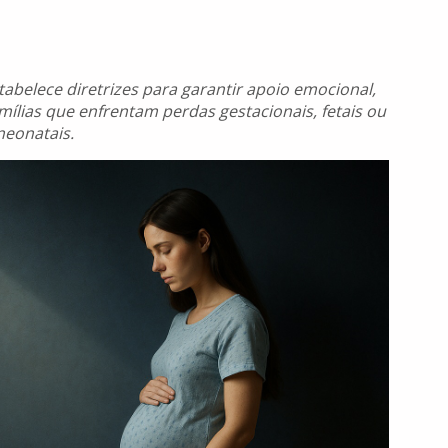
stabelece diretrizes para garantir apoio emocional,
amílias que enfrentam perdas gestacionais, fetais ou
neonatais.