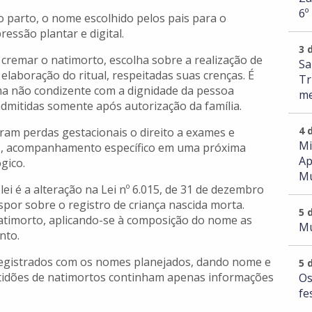
6º
do parto, o nome escolhido pelos pais para o
ressão plantar e digital.
3 
u cremar o natimorto, escolha sobre a realização de
Sa
 elaboração do ritual, respeitadas suas crenças. É
Tr
ma não condizente com a dignidade da pessoa
me
dmitidas somente após autorização da família.
4 
ram perdas gestacionais o direito a exames e
Mi
ito, acompanhamento específico em uma próxima
Ap
gico.
Mu
i é a alteração na Lei nº 6.015, de 31 de dezembro
ispor sobre o registro de criança nascida morta.
5 
 natimorto, aplicando-se à composição do nome as
Mu
nto.
registrados com os nomes planejados, dando nome e
5 
ertidões de natimortos continham apenas informações
Os
fe