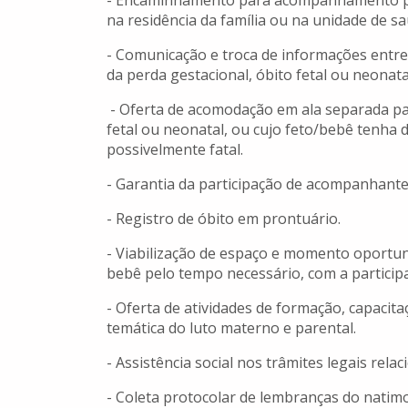
- Encaminhamento para acompanhamento psic
na residência da família ou na unidade de s
- Comunicação e troca de informações entr
da perda gestacional, óbito fetal ou neonata
- Oferta de acomodação em ala separada pa
fetal ou neonatal, ou cujo feto/bebê tenha
possivelmente fatal.
- Garantia da participação de acompanhante
- Registro de óbito em prontuário.
- Viabilização de espaço e momento oportun
bebê pelo tempo necessário, com a particip
- Oferta de atividades de formação, capaci
temática do luto materno e parental.
- Assistência social nos trâmites legais rela
- Coleta protocolar de lembranças do natimor