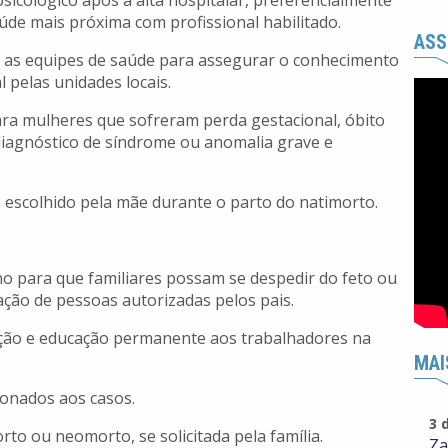
ológico após a alta hospitalar, preferencialmente
aúde mais próxima com profissional habilitado.
ASS
e as equipes de saúde para assegurar o conhecimento
l pelas unidades locais.
ra mulheres que sofreram perda gestacional, óbito
 diagnóstico de síndrome ou anomalia grave e
 escolhido pela mãe durante o parto do natimorto.
o para que familiares possam se despedir do feto ou
ação de pessoas autorizadas pelos pais.
tação e educação permanente aos trabalhadores na
MAI
cionados aos casos.
3 
to ou neomorto, se solicitada pela família.
Za