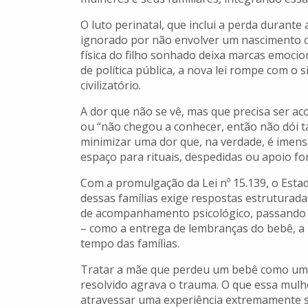
O luto perinatal, que inclui a perda durant
ignorado por não envolver um nascimento co
física do filho sonhado deixa marcas emoci
de política pública, a nova lei rompe com o 
civilizatório.
A dor que não se vê, mas que precisa ser ac
ou “não chegou a conhecer, então não dói 
minimizar uma dor que, na verdade, é imensa.
espaço para rituais, despedidas ou apoio fo
Com a promulgação da Lei nº 15.139, o Esta
dessas famílias exige respostas estruturada
de acompanhamento psicológico, passando p
– como a entrega de lembranças do bebê, a p
tempo das famílias.
Tratar a mãe que perdeu um bebê como uma 
resolvido agrava o trauma. O que essa mulhe
atravessar uma experiência extremamente s