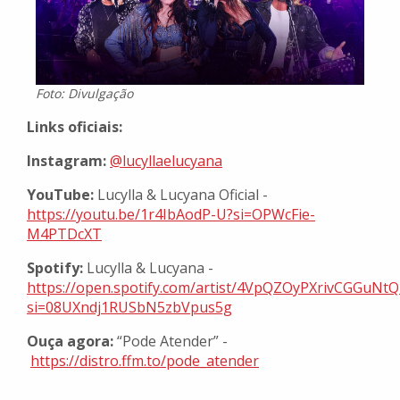
Foto: Divulgação
Links oficiais:
Instagram:
@lucyllaelucyana
YouTube:
Lucylla & Lucyana Oficial -
https://youtu.be/1r4IbAodP-U?si=OPWcFie-
M4PTDcXT
Spotify:
Lucylla & Lucyana -
https://open.spotify.com/artist/4VpQZOyPXrivCGGuNt
si=08UXndj1RUSbN5zbVpus5g
Ouça agora:
“Pode Atender” -
https://distro.ffm.to/pode_atender