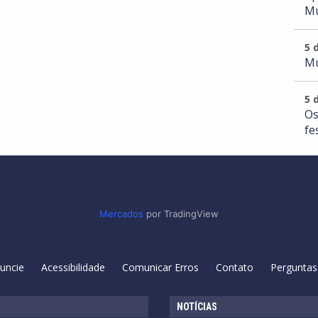
Mu
5 
Mu
5 
Os
fe
Mercados
por TradingView
uncie
Acessibilidade
Comunicar Erros
Contato
Perguntas
NOTÍCIAS