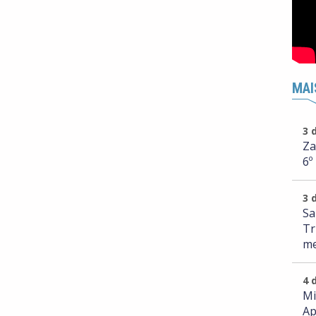
MAI
3 
Za
6º
3 
Sa
Tr
me
4 
Mi
Ap