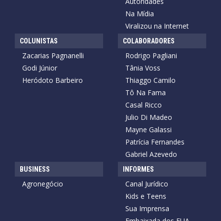
Autoridades
Na Mídia
Viralizou na Internet
COLUNISTAS
COLABORADORES
Zacarias Pagnanelli
Rodrigo Pagliani
Godi Júnior
Tânia Voss
Heródoto Barbeiro
Thiaggo Camilo
Tô Na Fama
Casal Ricco
Julio Di Madeo
Mayne Galassi
Patrícia Fernandes
Gabriel Azevedo
BUSINESS
INFORMES
Agronegócio
Canal Jurídico
Kids e Teens
Sua Imprensa
Embaixada dos EUA