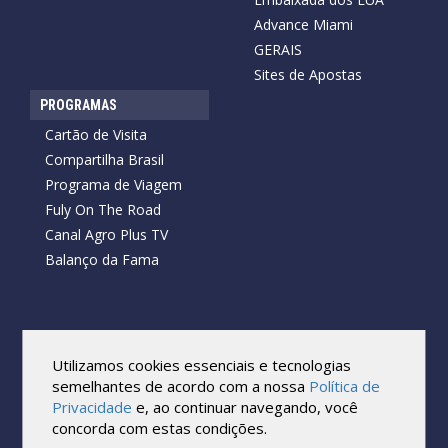
Advance Miami
GERAIS
Sites de Apostas
PROGRAMAS
Cartão de Visita
Compartilha Brasil
Programa de Viagem
Fuly On The Road
Canal Agro Plus TV
Balanço da Fama
Copyright © 2026 Cartão de Visita News.
Todos os direitos reservados.
Utilizamos cookies essenciais e tecnologias
Reprodução no todo ou em parte sob qualquer forma ou meio,
semelhantes de acordo com a nossa
Política de
sem expressa autorização por escrito do Cartão de Visita, é
Privacidade
e, ao continuar navegando, você
proibida.
concorda com estas condições.
As marcas e imagens utilizadas no projeto são os direitos autorais
de seus respectivos proprietários. Eles são usados ​​apenas para fins