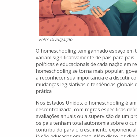
Foto: Divulgação
O homeschooling tem ganhado espaço em t
variam significativamente de país para país. 
políticas e educacionais de cada nação em re
homeschooling se torna mais popular, gov
a reconhecer sua importância e a discutir c
mudanças legislativas e tendências globais
prática.
Nos Estados Unidos, o homeschooling é am
descentralizada, com regras específicas def
avaliações anuais ou a supervisão de um p
os pais tenham total autonomia sobre o curr
contribuído para o crescimento exponencial
já são educadas em casa. Além disso, os di