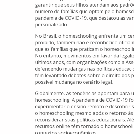
garantir que seus filhos atendam aos padrõ
número de famílias que optam pelo homesch
pandemia de COVID-19, que destacou as va
personalizado.
No Brasil, o homeschooling enfrenta um ce
proibido, também não é reconhecido oficial
que as famílias que praticam o homeschoolin
No entanto, movimentos em favor da legaliz
últimos anos, com organizações como a Ass
defendendo mudanças nas políticas educacio
têm levantado debates sobre o direito dos p
possível mudança no cenário legal.
Globalmente, as tendências apontam para 
homeschooling. A pandemia de COVID-19 foi 
experimentar o ensino remoto e descobrir s
o homeschooling mesmo após o retorno às a
reconsiderar suas políticas educacionais. Al
recursos online têm tornado o homeschooling
contextos socioeconômicos.