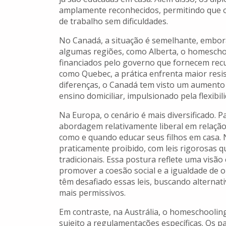
amplamente reconhecidos, permitindo que 
de trabalho sem dificuldades.
No Canadá, a situação é semelhante, embor
algumas regiões, como Alberta, o homesch
financiados pelo governo que fornecem recur
como Quebec, a prática enfrenta maior resi
diferenças, o Canadá tem visto um aumento
ensino domiciliar, impulsionado pela flexibil
Na Europa, o cenário é mais diversificado. 
abordagem relativamente liberal em relaçã
como e quando educar seus filhos em casa.
praticamente proibido, com leis rigorosas 
tradicionais. Essa postura reflete uma visão
promover a coesão social e a igualdade de 
têm desafiado essas leis, buscando alterna
mais permissivos.
Em contraste, na Austrália, o homeschooling
sujeito a regulamentações específicas. Os p