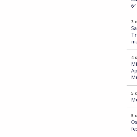
6º
3 
Sa
Tr
me
4 
Mi
Ap
Mu
5 
Mu
5 
Os
fe