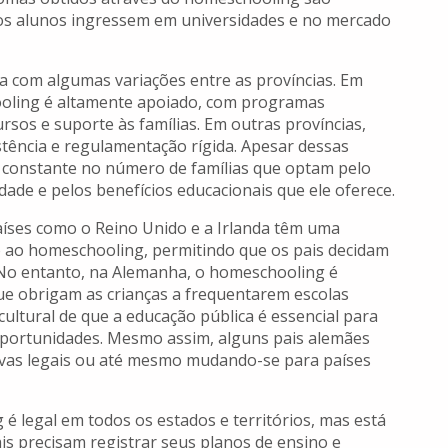
os alunos ingressem em universidades e no mercado
a com algumas variações entre as províncias. Em
ooling é altamente apoiado, com programas
sos e suporte às famílias. Em outras províncias,
stência e regulamentação rígida. Apesar dessas
 constante no número de famílias que optam pelo
idade e pelos benefícios educacionais que ele oferece.
Países como o Reino Unido e a Irlanda têm uma
o ao homeschooling, permitindo que os pais decidam
 No entanto, na Alemanha, o homeschooling é
que obrigam as crianças a frequentarem escolas
 cultural de que a educação pública é essencial para
oportunidades. Mesmo assim, alguns pais alemães
tivas legais ou até mesmo mudando-se para países
 é legal em todos os estados e territórios, mas está
ais precisam registrar seus planos de ensino e