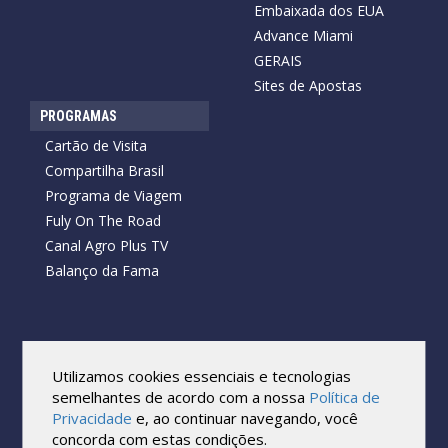
Embaixada dos EUA
Advance Miami
GERAIS
Sites de Apostas
PROGRAMAS
Cartão de Visita
Compartilha Brasil
Programa de Viagem
Fuly On The Road
Canal Agro Plus TV
Balanço da Fama
Copyright © 2026 Cartão de Visita News.
Todos os direitos reservados.
Utilizamos cookies essenciais e tecnologias
Reprodução no todo ou em parte sob qualquer forma ou meio,
semelhantes de acordo com a nossa
Política de
sem expressa autorização por escrito do Cartão de Visita, é
Privacidade
e, ao continuar navegando, você
proibida.
concorda com estas condições.
As marcas e imagens utilizadas no projeto são os direitos autorais