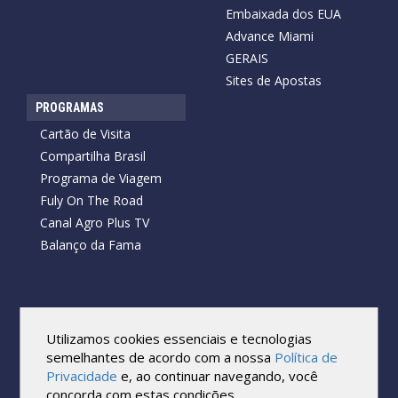
Embaixada dos EUA
Advance Miami
GERAIS
Sites de Apostas
PROGRAMAS
Cartão de Visita
Compartilha Brasil
Programa de Viagem
Fuly On The Road
Canal Agro Plus TV
Balanço da Fama
Copyright © 2026 Cartão de Visita News.
Todos os direitos reservados.
Utilizamos cookies essenciais e tecnologias
Reprodução no todo ou em parte sob qualquer forma ou meio,
semelhantes de acordo com a nossa
Política de
sem expressa autorização por escrito do Cartão de Visita, é
Privacidade
e, ao continuar navegando, você
proibida.
concorda com estas condições.
As marcas e imagens utilizadas no projeto são os direitos autorais