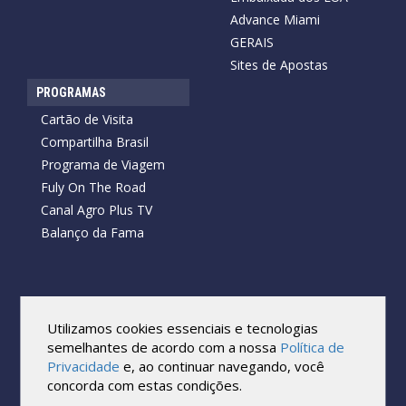
Advance Miami
GERAIS
Sites de Apostas
PROGRAMAS
Cartão de Visita
Compartilha Brasil
Programa de Viagem
Fuly On The Road
Canal Agro Plus TV
Balanço da Fama
Copyright © 2026 Cartão de Visita News.
Todos os direitos reservados.
Utilizamos cookies essenciais e tecnologias
Reprodução no todo ou em parte sob qualquer forma ou meio,
semelhantes de acordo com a nossa
Política de
sem expressa autorização por escrito do Cartão de Visita, é
Privacidade
e, ao continuar navegando, você
proibida.
concorda com estas condições.
As marcas e imagens utilizadas no projeto são os direitos autorais
de seus respectivos proprietários. Eles são usados ​​apenas para fins