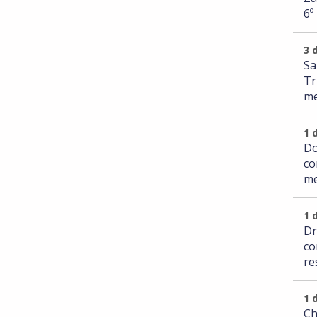
6º
3 
Sa
Tr
me
1 
Do
co
me
1 
Dr
co
re
1 
Ch