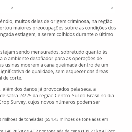
ndio, muitos deles de origem criminosa, na região
spertou maiores preocupações sobre as condições dos
ongada estiagem, a serem colhidos durante o último
 estejam sendo mensurados, sobretudo quanto às
iza o ambiente desafiador para as operações de
 das usinas moerem a cana queimada dentro de um
significativa de qualidade, sem esquecer das áreas
l de corte.
s, além dos danos já provocados pela seca, a
 safra 24/25 da região Centro-Sul do Brasil no dia
 Crop Survey, cujos novos números podem ser
0 milhões de toneladas (654,43 milhões de toneladas em
ra 140,20 kg de ATR por tonelada de cana (139,22 kg ATR/tc