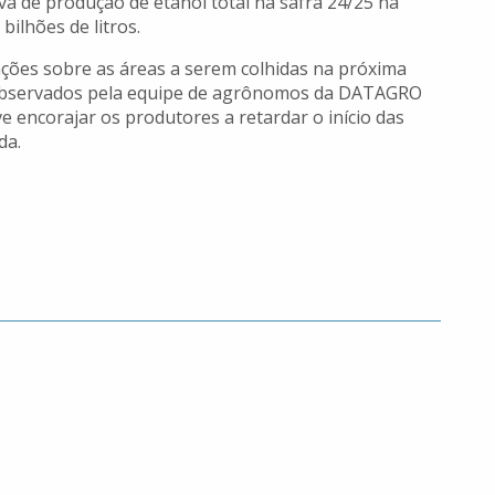
va de produção de etanol total na safra 24/25 na
bilhões de litros.
ões sobre as áreas a serem colhidas na próxima
á observados pela equipe de agrônomos da DATAGRO
e encorajar os produtores a retardar o início das
da.