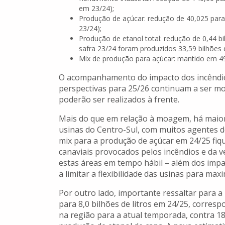
em 23/24);
Produção de açúcar: redução de 40,025 para
23/24);
Produção de etanol total: redução de 0,44 bi
safra 23/24 foram produzidos 33,59 bilhões de
Mix de produção para açúcar: mantido em 49
O acompanhamento do impacto dos incêndios 
perspectivas para 25/26 continuam a ser mo
poderão ser realizados à frente.
Mais do que em relação à moagem, há maior
usinas do Centro-Sul, com muitos agentes d
mix para a produção de açúcar em 24/25 fiq
canaviais provocados pelos incêndios e da v
estas áreas em tempo hábil – além dos impa
a limitar a flexibilidade das usinas para ma
Por outro lado, importante ressaltar para a
para 8,0 bilhões de litros em 24/25, corresp
na região para a atual temporada, contra 1