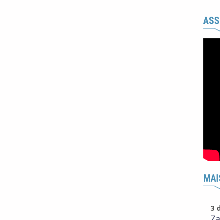
ASS
MAI
3 
Za