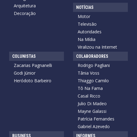
Arquitetura
NOTÍCIAS
Decoração
Motor
Televisão
Autoridades
Na Mídia
Viralizou na Internet
COLUNISTAS
COLABORADORES
Zacarias Pagnanelli
Rodrigo Pagliani
Godi Júnior
Tânia Voss
Heródoto Barbeiro
Thiaggo Camilo
Tô Na Fama
Casal Ricco
Julio Di Madeo
Mayne Galassi
Patrícia Fernandes
Gabriel Azevedo
BUSINESS
INFORMES