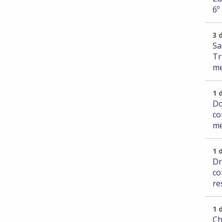
6º
3 
Sa
Tr
me
1 
Do
co
me
1 
Dr
co
re
1 
Ch