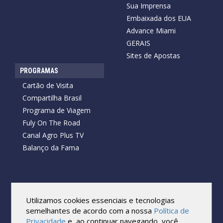
Sua Imprensa
Embaixada dos EUA
Advance Miami
GERAIS
Sites de Apostas
PROGRAMAS
Cartão de Visita
Compartilha Brasil
Programa de Viagem
Fuly On The Road
Canal Agro Plus TV
Balanço da Fama
Copyright © 2026 Cartão de Visita News.
Todos os direitos reservados.
Utilizamos cookies essenciais e tecnologias
Reprodução no todo ou em parte sob qualquer forma ou meio,
semelhantes de acordo com a nossa
Política de
sem expressa autorização por escrito do Cartão de Visita, é
Privacidade
e, ao continuar navegando, você