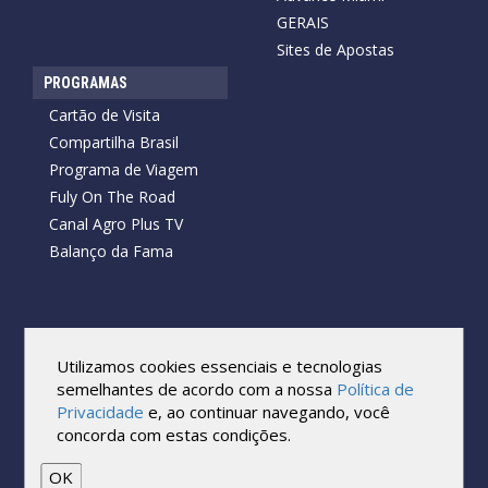
GERAIS
Sites de Apostas
PROGRAMAS
Cartão de Visita
Compartilha Brasil
Programa de Viagem
Fuly On The Road
Canal Agro Plus TV
Balanço da Fama
Copyright © 2026 Cartão de Visita News.
Todos os direitos reservados.
Utilizamos cookies essenciais e tecnologias
Reprodução no todo ou em parte sob qualquer forma ou meio,
semelhantes de acordo com a nossa
Política de
sem expressa autorização por escrito do Cartão de Visita, é
Privacidade
e, ao continuar navegando, você
proibida.
concorda com estas condições.
As marcas e imagens utilizadas no projeto são os direitos autorais
de seus respectivos proprietários. Eles são usados ​​apenas para fins
de exibição.
OK