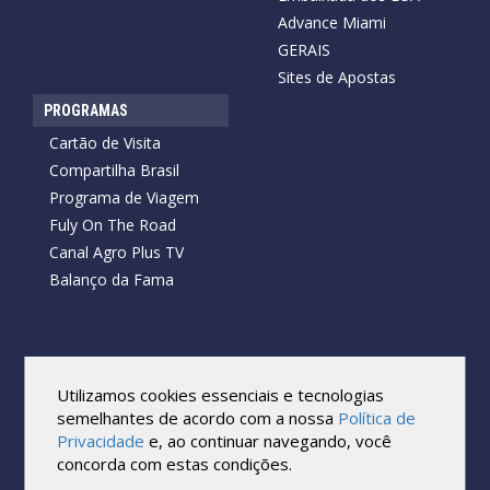
Advance Miami
GERAIS
Sites de Apostas
PROGRAMAS
Cartão de Visita
Compartilha Brasil
Programa de Viagem
Fuly On The Road
Canal Agro Plus TV
Balanço da Fama
Copyright © 2026 Cartão de Visita News.
Todos os direitos reservados.
Utilizamos cookies essenciais e tecnologias
Reprodução no todo ou em parte sob qualquer forma ou meio,
semelhantes de acordo com a nossa
Política de
sem expressa autorização por escrito do Cartão de Visita, é
Privacidade
e, ao continuar navegando, você
proibida.
concorda com estas condições.
As marcas e imagens utilizadas no projeto são os direitos autorais
de seus respectivos proprietários. Eles são usados ​​apenas para fins