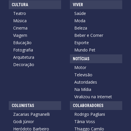
CULTURA
VIVER
Teatro
Saúde
Música
Moda
Cinema
Beleza
Viagem
Beber e Comer
Educação
Esporte
Fotografia
Mundo Pet
Arquitetura
NOTÍCIAS
Decoração
Motor
Televisão
Autoridades
Na Mídia
Viralizou na Internet
COLUNISTAS
COLABORADORES
Zacarias Pagnanelli
Rodrigo Pagliani
Godi Júnior
Tânia Voss
Heródoto Barbeiro
Thiaggo Camilo