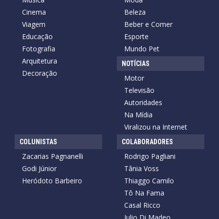
Cinema
Beleza
Viagem
Beber e Comer
Educação
Esporte
Fotografia
Mundo Pet
Arquitetura
NOTÍCIAS
Decoração
Motor
Televisão
Autoridades
Na Mídia
Viralizou na Internet
COLUNISTAS
COLABORADORES
Zacarias Pagnanelli
Rodrigo Pagliani
Godi Júnior
Tânia Voss
Heródoto Barbeiro
Thiaggo Camilo
Tô Na Fama
Casal Ricco
Julio Di Madeo