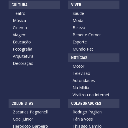
CULTURA
VIVER
Teatro
Saúde
Música
Moda
Cinema
Beleza
Viagem
Beber e Comer
Educação
Esporte
Fotografia
Mundo Pet
Arquitetura
NOTÍCIAS
Decoração
Motor
Televisão
Autoridades
Na Mídia
Viralizou na Internet
COLUNISTAS
COLABORADORES
Zacarias Pagnanelli
Rodrigo Pagliani
Godi Júnior
Tânia Voss
Heródoto Barbeiro
Thiaggo Camilo