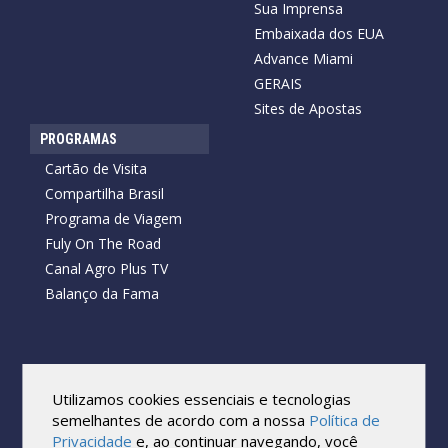
Sua Imprensa
Embaixada dos EUA
Advance Miami
GERAIS
Sites de Apostas
PROGRAMAS
Cartão de Visita
Compartilha Brasil
Programa de Viagem
Fuly On The Road
Canal Agro Plus TV
Balanço da Fama
Copyright © 2026 Cartão de Visita News.
Todos os direitos reservados.
Utilizamos cookies essenciais e tecnologias
Reprodução no todo ou em parte sob qualquer forma ou meio,
semelhantes de acordo com a nossa
Política de
sem expressa autorização por escrito do Cartão de Visita, é
Privacidade
e, ao continuar navegando, você
proibida.