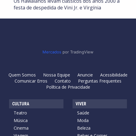
Os Hawaianos levam clássicos dos anos 2000 à
festa de despedida de Vini Jr. e Virgínia
Mercados
por TradingView
Quem Somos
Nossa Equipe
Anuncie
Acessibilidade
Comunicar Erros
Contato
Perguntas Frequentes
Política de Privacidade
CULTURA
VIVER
Teatro
Saúde
Música
Moda
Cinema
Beleza
Viagem
Beber e Comer