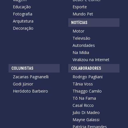
Educação
Esporte
Fotografia
Mundo Pet
Arquitetura
NOTÍCIAS
Decoração
Motor
Televisão
Autoridades
Na Mídia
Viralizou na Internet
COLUNISTAS
COLABORADORES
Zacarias Pagnanelli
Rodrigo Pagliani
Godi Júnior
Tânia Voss
Heródoto Barbeiro
Thiaggo Camilo
Tô Na Fama
Casal Ricco
Julio Di Madeo
Mayne Galassi
Patrícia Fernandes