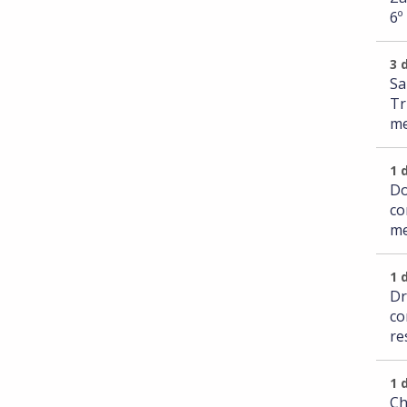
6º
3 
Sa
Tr
me
1 
Do
co
me
1 
Dr
co
re
1 
Ch