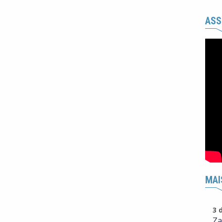
ASS
MAI
3 
Za