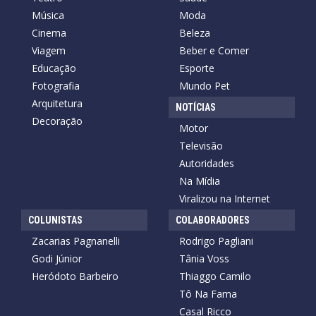
Música
Moda
Cinema
Beleza
Viagem
Beber e Comer
Educação
Esporte
Fotografia
Mundo Pet
Arquitetura
NOTÍCIAS
Decoração
Motor
Televisão
Autoridades
Na Mídia
Viralizou na Internet
COLUNISTAS
COLABORADORES
Zacarias Pagnanelli
Rodrigo Pagliani
Godi Júnior
Tânia Voss
Heródoto Barbeiro
Thiaggo Camilo
Tô Na Fama
Casal Ricco