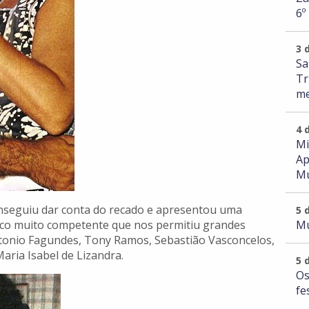
6º
3 
Sa
Tr
me
4 
Mi
Ap
Mu
onseguiu dar conta do recado e apresentou uma
5 
Mu
enco muito competente que nos permitiu grandes
ntonio Fagundes, Tony Ramos, Sebastião Vasconcelos,
aria Isabel de Lizandra.
5 
Os
fe