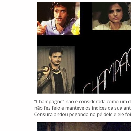
“Champagne” não é considerada como um do
não fez feio e manteve os índices da sua a
Censura andou pegando no pé dele e ele fo