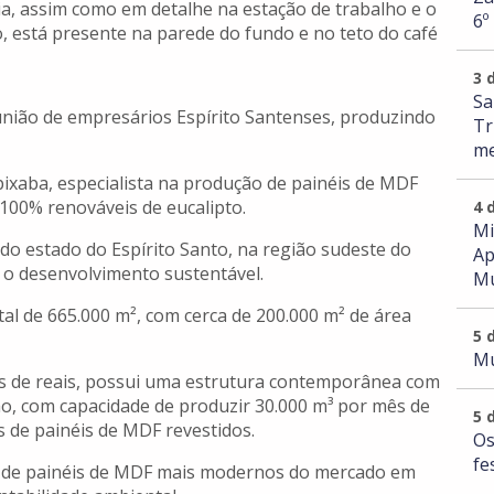
ia, assim como em detalhe na estação de trabalho e o
6º
 está presente na parede do fundo e no teto do café
3 
Sa
 união de empresários Espírito Santenses, produzindo
Tr
me
ixaba, especialista na produção de painéis de MDF
 100% renováveis de eucalipto.
4 
Mi
 do estado do Espírito Santo, na região sudeste do
Ap
 com o desenvolvimento sustentável.
Mu
al de 665.000 m², com cerca de 200.000 m² de área
5 
Mu
s de reais, possui uma estrutura contemporânea com
o, com capacidade de produzir 30.000 m³ por mês de
5 
s de painéis de MDF revestidos.
Os
fe
 de painéis de MDF mais modernos do mercado em