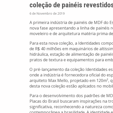
coleção de painéis revestido
6 de Novembro de 2019
A primeira indústria de painéis de MDF do Est
nova fase apresentando a linha de painéis 
moveleiro e de arquitetura matéria prima de
Para esta nova coleção, a Identidades compo
de R$ 40 milhões em maquinários de altíssi
hidráulica, estação de alimentação de painéis
pratos de textura e equipamentos para em
O pré-lançamento da coleção Identidades es
onde a indústria é fornecedora oficial do es
arquiteto Max Mello, projetado em 120m², q
desta nova coleção estão aplicados no mobil
Para o desenvolvimento dos padrões de MDF 
Placas do Brasil buscaram inspirações na tr
significativa, reconhecendo a natureza com
contemporânea a brasilidade. A identidade e