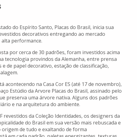
s
ado do Espírito Santo, Placas do Brasil, inicia sua
revestidos decorativos entregando ao mercado
 alta performance.
sta por cerca de 30 padrões, foram investidos acima
ma tecnologia provindos da Alemanha, entre prensa
 e de papel decorativo, estação de classificação,
balagem.
tá acontecendo na Casa Cor ES (até 17 de novembro),
paço Estúdio da Arvore Placas do Brasil, assinado pelo
ue preserva uma árvore nativa. Alguns dos padrões
iário e na arquitetura do ambiente.
revestidos da Coleção Identidades, os designers da
opicalidade do Brasil em sua versão mais rebuscada e
o origem de tudo e exaltando de forma
stá em cada padrão, paletas energizantes, texturas